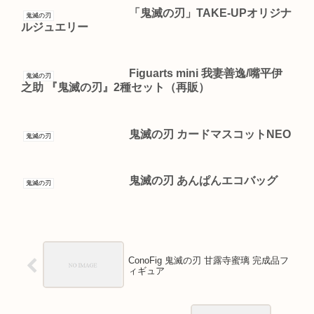
「鬼滅の刃」TAKE-UPオリジナ
鬼滅の刃
ルジュエリー
Figuarts mini 我妻善逸/嘴平伊
鬼滅の刃
之助 『鬼滅の刃』2種セット（再販）
鬼滅の刃 カードマスコットNEO
鬼滅の刃
鬼滅の刃 あんぱんエコバッグ
鬼滅の刃
ConoFig 鬼滅の刃 甘露寺蜜璃 完成品フ
ィギュア