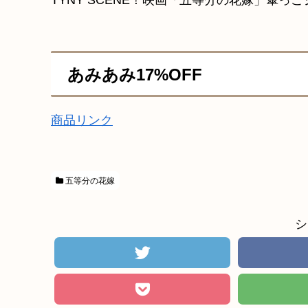
TYNY SCENE！映画「五等分の花嫁」傘
あみあみ17%OFF
商品リンク
五等分の花嫁
シ