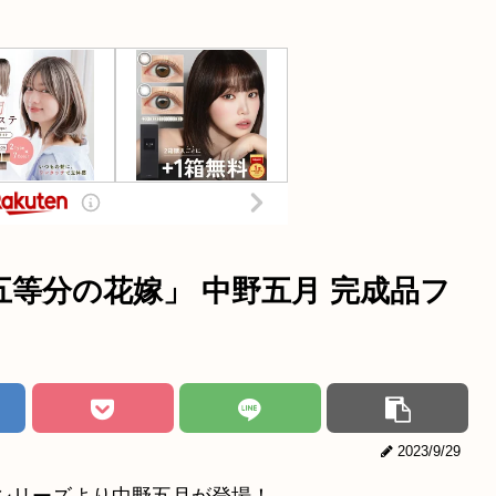
画「五等分の花嫁」 中野五月 完成品フ
2023/9/29