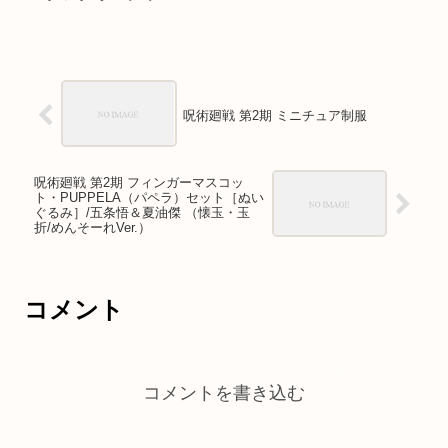
呪術廻戦 第2期 ミニチュア制服
呪術廻戦 第2期 フィンガーマスコッ
ト・PUPPELA（パペラ）セット［ぬい
ぐるみ］/五条悟＆夏油傑 （懐玉・玉
折/めんそーれVer.）
コメント
コメントを書き込む