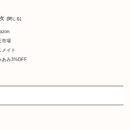
次
azon
天市場
ニメイト
みあみ3%OFF