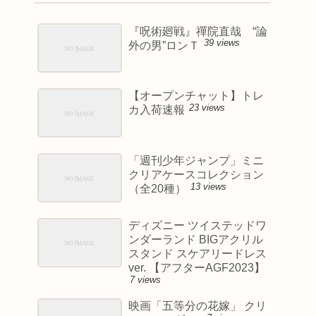
『呪術廻戦』禪院直哉 “論
39 views
外の男”ロンＴ
【オープンチャット】トレ
23 views
カ入荷速報
「週刊少年ジャンプ」ミニ
クリアケースコレクション
13 views
（全20種）
ディズニー ツイステッドワ
ンダーランド BIGアクリル
スタンド スケアリードレス
ver. 【アフターAGF2023】
7 views
映画「五等分の花嫁」 クリ