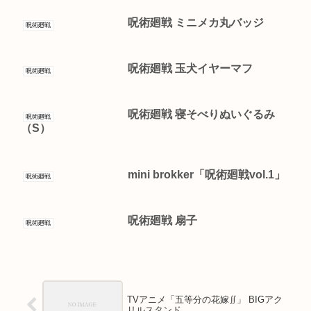
呪術廻戦 ミニメカ丸バッジ
呪術廻戦
呪術廻戦 玉犬イヤーマフ
呪術廻戦
呪術廻戦 寝そべりぬいぐるみ
呪術廻戦
（S）
mini brokker「呪術廻戦vol.1」
呪術廻戦
呪術廻戦 扇子
呪術廻戦
TVアニメ「五等分の花嫁∬」 BIGアク
リルスタンド