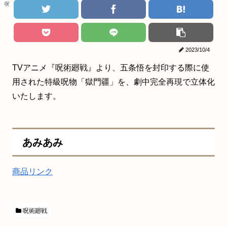
呪術廻戦
2023/10/4
TVアニメ『呪術廻戦』より、五条悟を封印する際に使
用された特級呪物「獄門疆」を、劇中完全再現で立体化
いたします。
あみあみ
商品リンク
呪術廻戦