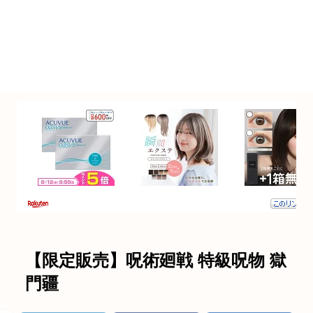
【限定販売】呪術廻戦 特級呪物 獄
門疆