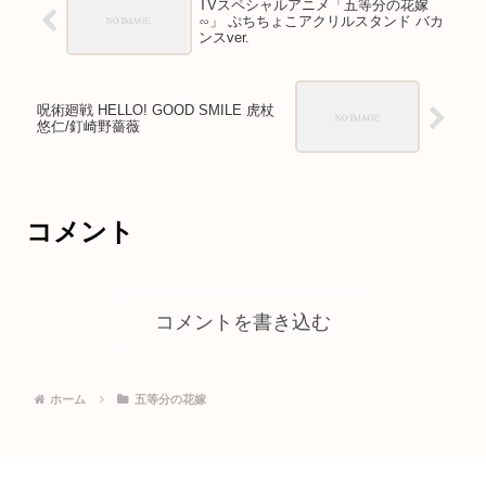
TVスペシャルアニメ「五等分の花嫁
∽」 ぷちちょこアクリルスタンド バカ
ンスver.
呪術廻戦 HELLO! GOOD SMILE 虎杖
悠仁/釘崎野薔薇
コメント
コメントを書き込む
ホーム
五等分の花嫁