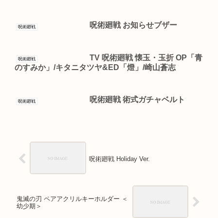
呪術廻戦 お知らせブザー
呪術廻戦
TV 呪術廻戦 懐玉・玉折 OP「青
呪術廻戦
のすみか」/キタニタツヤ&ED「燈」/崎山蒼志
呪術廻戦 術式ガチャベルト
呪術廻戦
呪術廻戦 Holiday Ver.
鬼滅の刃 ペアアクリルキーホルダー ＜
幼少期＞