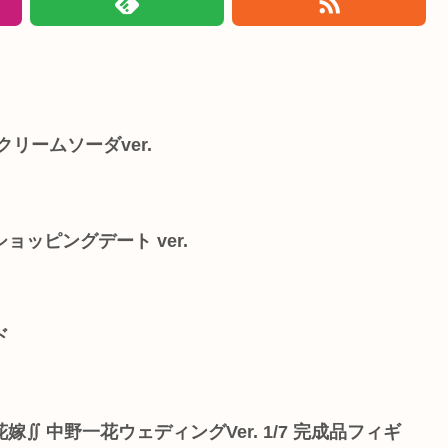
リームソーダver.
ッピングデート ver.
ド
∬ 中野一花ウェディングVer. 1/7 完成品フィギ