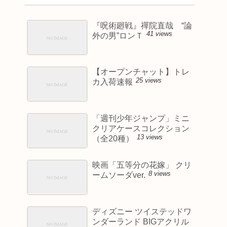
『呪術廻戦』禪院直哉 “論
41 views
外の男”ロンＴ
【オープンチャット】トレ
25 views
カ入荷速報
「週刊少年ジャンプ」ミニ
クリアケースコレクション
13 views
（全20種）
映画「五等分の花嫁」 クリ
8 views
ームソーダver.
ディズニー ツイステッドワ
ンダーランド BIGアクリル