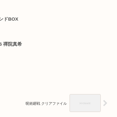
ンドBOX
6 禪院真希
呪術廻戦 クリアファイル