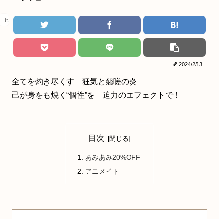
ヒロアカ
2024/2/13
全てを灼き尽くす 狂気と怨嗟の炎
己が身をも焼く“個性”を 迫力のエフェクトで！
目次
あみあみ20%OFF
アニメイト