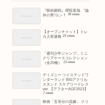
『呪術廻戦』禪院直哉 “論
39 views
外の男”ロンＴ
【オープンチャット】トレ
23 views
カ入荷速報
「週刊少年ジャンプ」ミニ
クリアケースコレクション
13 views
（全20種）
ディズニー ツイステッドワ
ンダーランド BIGアクリル
スタンド スケアリードレス
ver. 【アフターAGF2023】
7 views
映画「五等分の花嫁」 クリ